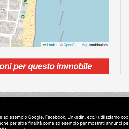
Leaflet
|
©
OpenStreetMap
contributors
ioni per questo immobile
Territorio
News
Contatti
a in vendita e affitto case, villette, appartamenti al Lido di Po
e ad esempio Google, Facebook, LinkedIn, ecc.) utilizziamo cooki
nche per altre finalità come ad esempio per mostrati annunci pe
7/a - 44020 Lido di Pomposa (FE)