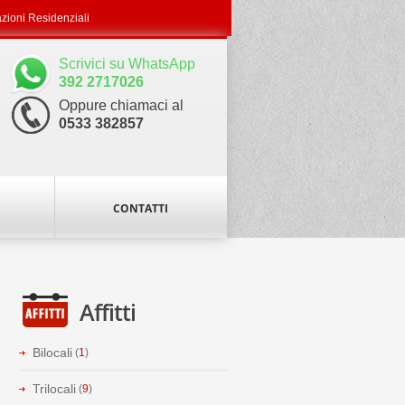
azioni Residenziali
Scrivici su WhatsApp
392 2717026
Oppure chiamaci al
0533 382857
CONTATTI
Affitti
Bilocali
(
1
)
Trilocali
(
9
)