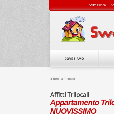
Affitto Bilocali
Af
DOVE SIAMO
« Torna a Trilocali
Affitti Trilocali
Appartamento Tril
NUOVISSIMO