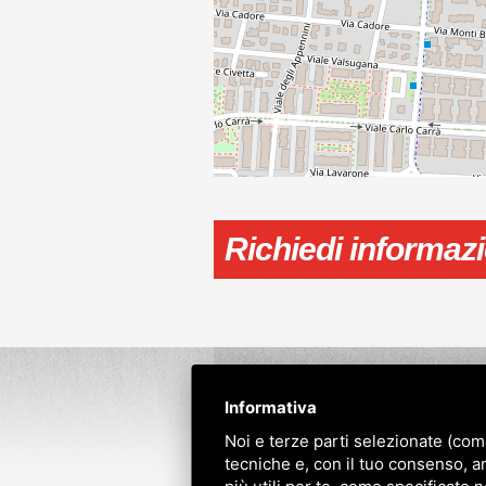
Richiedi informaz
Dove siamo
Amministrazione
Informativa
Agenzia immobiliare specializzat
Noi e terze parti selezionate (com
tecniche e, con il tuo consenso, a
Agenzia Sweet Casa
via M.Adriatico, 4