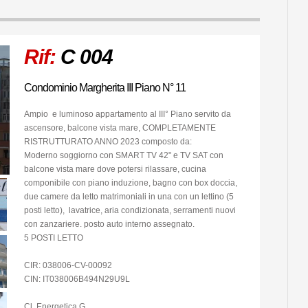
Rif:
C 004
Condominio Margherita III Piano N° 11
Ampio e luminoso appartamento al III° Piano servito da
ascensore, balcone vista mare, COMPLETAMENTE
RISTRUTTURATO ANNO 2023 composto da:
Moderno soggiorno con SMART TV 42" e TV SAT con
balcone vista mare dove potersi rilassare, cucina
componibile con piano induzione, bagno con box doccia,
due camere da letto matrimoniali in una con un lettino (5
posti letto), lavatrice, aria condizionata, serramenti nuovi
con zanzariere. posto auto interno assegnato.
5 POSTI LETTO
CIR: 038006-CV-00092
CIN: IT038006B494N29U9L
Cl. Energetica G