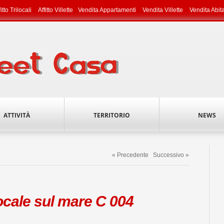
fitto Trilocali
Affitto Villette
Vendita Appartamenti
Vendita Villette
Vendita Abit
ATTIVITÀ
TERRITORIO
NEWS
« Precedente
Successivo »
ocale sul mare C 004