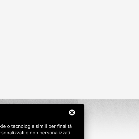
mposa
e o tecnologie simili per finalità
rsonalizzati e non personalizzati