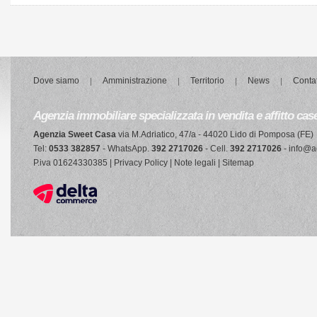
Dove siamo
Amministrazione
Territorio
News
Contat
Agenzia immobiliare specializzata in vendita e affitto cas
Agenzia Sweet Casa
via M.Adriatico, 47/a - 44020 Lido di Pomposa (FE)
Tel:
0533 382857
- WhatsApp.
392 2717026
- Cell.
392 2717026
-
info@a
P.iva 01624330385 |
Privacy Policy
|
Note legali
|
Sitemap