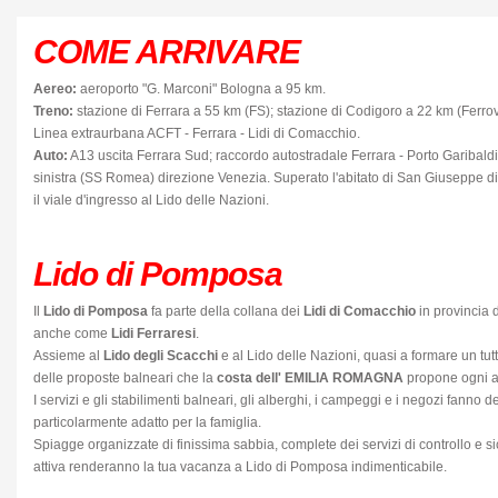
COME ARRIVARE
Aereo:
aeroporto "G. Marconi" Bologna a 95 km.
Treno:
stazione di Ferrara a 55 km (FS); stazione di Codigoro a 22 km (Ferr
Linea extraurbana ACFT - Ferrara - Lidi di Comacchio.
Auto:
A13 uscita Ferrara Sud; raccordo autostradale Ferrara - Porto Garibaldi;
sinistra (SS Romea) direzione Venezia. Superato l'abitato di San Giuseppe di
il viale d'ingresso al Lido delle Nazioni.
Lido di Pomposa
Il
Lido di Pomposa
fa parte della collana dei
Lidi di Comacchio
in provincia 
anche come
Lidi Ferraresi
.
Assieme al
Lido degli Scacchi
e al Lido delle Nazioni, quasi a formare un tut
delle proposte balneari che la
costa dell' EMILIA ROMAGNA
propone ogni ann
I servizi e gli stabilimenti balneari, gli alberghi, i campeggi e i negozi fanno
particolarmente adatto per la famiglia.
Spiagge organizzate di finissima sabbia, complete dei servizi di controllo e
attiva renderanno la tua vacanza a Lido di Pomposa indimenticabile.