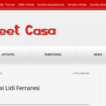
fitto Trilocali
Affitto Villette
Vendita Appartamenti
Vendita Villette
Vendita Abit
ATTIVITÀ
TERRITORIO
NEWS
si
« Precedente
ai Lidi Ferraresi