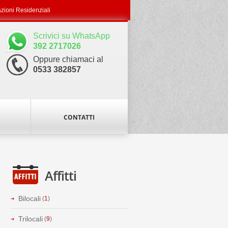
azioni Residenziali
Scrivici su WhatsApp
392 2717026
Oppure chiamaci al
0533 382857
CONTATTI
Affitti
Bilocali
(
1
)
Trilocali
(
9
)