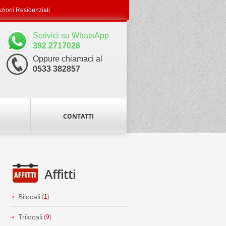
azioni Residenziali
Scrivici su WhatsApp
392 2717026
Oppure chiamaci al
0533 382857
CONTATTI
Affitti
Bilocali
(
1
)
Trilocali
(
9
)