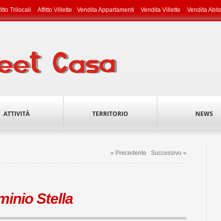
fitto Trilocali
Affitto Villette
Vendita Appartamenti
Vendita Villette
Vendita Abit
ATTIVITÀ
TERRITORIO
NEWS
« Precedente
Successivo »
inio Stella